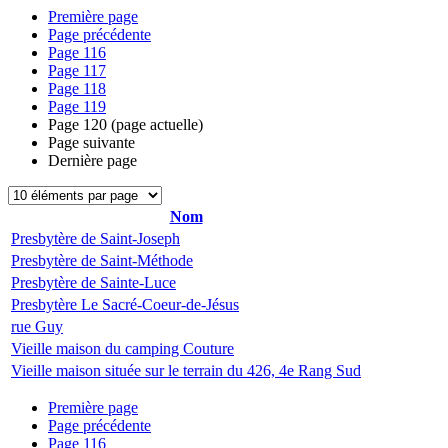
Première page
Page précédente
Page
116
Page
117
Page
118
Page
119
Page
120
(page actuelle)
Page suivante
Dernière page
Nom
Presbytère de Saint-Joseph
Presbytère de Saint-Méthode
Presbytère de Sainte-Luce
Presbytère Le Sacré-Coeur-de-Jésus
rue Guy
Vieille maison du camping Couture
Vieille maison située sur le terrain du 426, 4e Rang Sud
Première page
Page précédente
Page
116