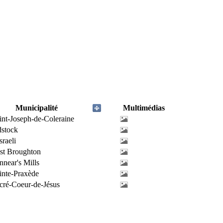
Municipalité
Multimédias
int-Joseph-de-Coleraine
stock
sraeli
st Broughton
nnear's Mills
inte-Praxède
cré-Coeur-de-Jésus