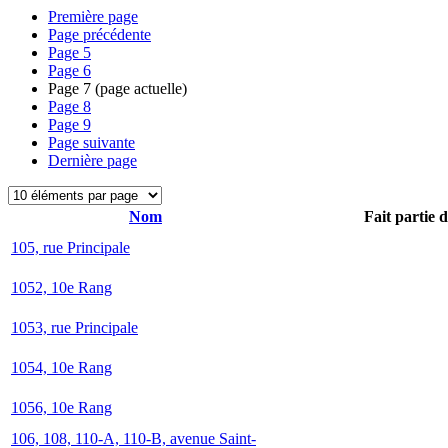
Première page
Page précédente
Page
5
Page
6
Page
7
(page actuelle)
Page
8
Page
9
Page suivante
Dernière page
Nom
Fait partie 
105, rue Principale
1052, 10e Rang
1053, rue Principale
1054, 10e Rang
1056, 10e Rang
106, 108, 110-A, 110-B, avenue Saint-