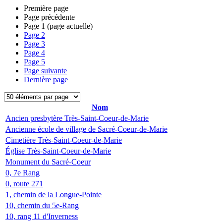
Première page
Page précédente
Page
1
(page actuelle)
Page
2
Page
3
Page
4
Page
5
Page suivante
Dernière page
Nom
Ancien presbytère Très-Saint-Coeur-de-Marie
Ancienne école de village de Sacré-Coeur-de-Marie
Cimetière Très-Saint-Coeur-de-Marie
Église Très-Saint-Coeur-de-Marie
Monument du Sacré-Coeur
0, 7e Rang
0, route 271
1, chemin de la Longue-Pointe
10, chemin du 5e-Rang
10, rang 11 d'Inverness