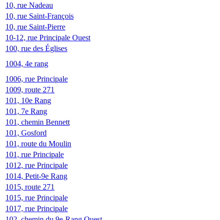
10, rue Nadeau
10, rue Saint-François
10, rue Saint-Pierre
10-12, rue Principale Ouest
100, rue des Églises
1004, 4e rang
1006, rue Principale
1009, route 271
101, 10e Rang
101, 7e Rang
101, chemin Bennett
101, Gosford
101, route du Moulin
101, rue Principale
1012, rue Principale
1014, Petit-9e Rang
1015, route 271
1015, rue Principale
1017, rue Principale
102, chemin du 9e-Rang Ouest