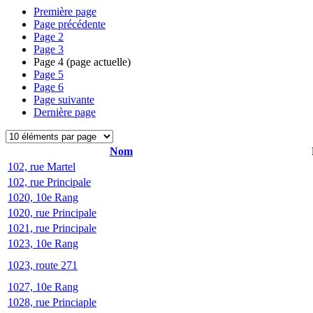
Première page
Page précédente
Page
2
Page
3
Page
4
(page actuelle)
Page
5
Page
6
Page suivante
Dernière page
Nom
102, rue Martel
102, rue Principale
1020, 10e Rang
1020, rue Principale
1021, rue Principale
1023, 10e Rang
1023, route 271
1027, 10e Rang
1028, rue Princiaple