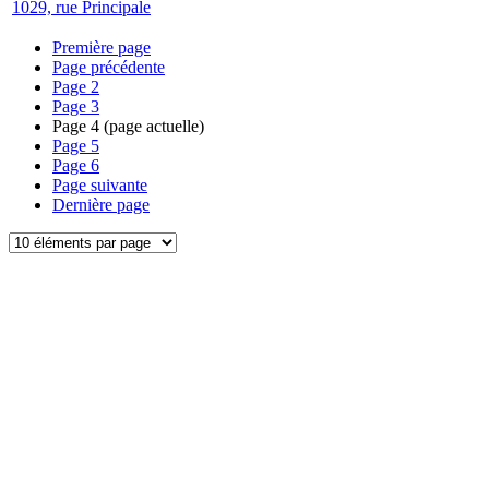
1029, rue Principale
Première page
Page précédente
Page
2
Page
3
Page
4
(page actuelle)
Page
5
Page
6
Page suivante
Dernière page