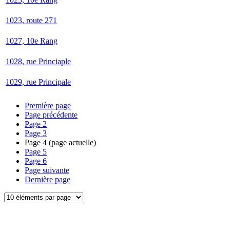
1023, route 271
1027, 10e Rang
1028, rue Princiaple
1029, rue Principale
Première page
Page précédente
Page
2
Page
3
Page
4
(page actuelle)
Page
5
Page
6
Page suivante
Dernière page