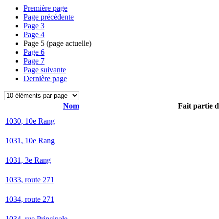
Première page
Page précédente
Page
3
Page
4
Page
5
(page actuelle)
Page
6
Page
7
Page suivante
Dernière page
Nom
Fait partie 
1030, 10e Rang
1031, 10e Rang
1031, 3e Rang
1033, route 271
1034, route 271
1034, rue Principale