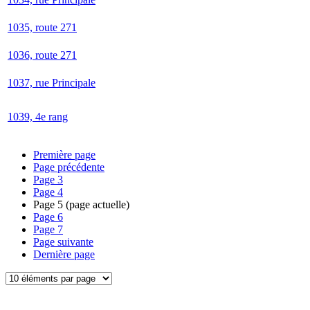
1035, route 271
1036, route 271
1037, rue Principale
1039, 4e rang
Première page
Page précédente
Page
3
Page
4
Page
5
(page actuelle)
Page
6
Page
7
Page suivante
Dernière page