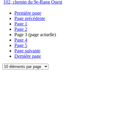
102, chemin du 9e-Rang Ouest
Première page
Page précédente
Page
1
Page
2
Page
3
(page actuelle)
Page
4
Page
5
Page suivante
Dernière page