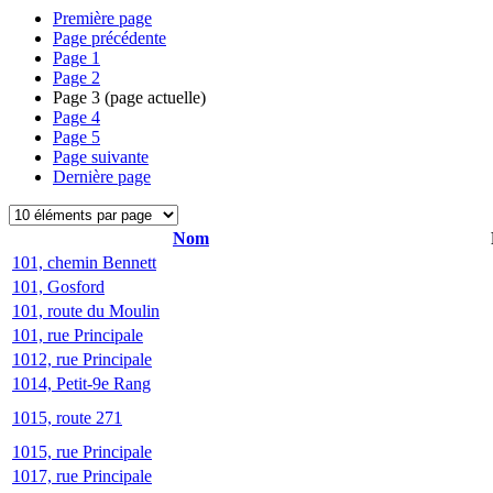
Première page
Page précédente
Page
1
Page
2
Page
3
(page actuelle)
Page
4
Page
5
Page suivante
Dernière page
Nom
101, chemin Bennett
101, Gosford
101, route du Moulin
101, rue Principale
1012, rue Principale
1014, Petit-9e Rang
1015, route 271
1015, rue Principale
1017, rue Principale