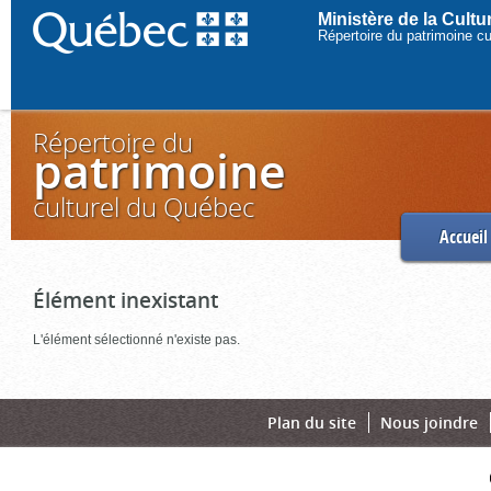
Ministère de la Cult
Répertoire du patrimoine c
Répertoire du
patrimoine
culturel du Québec
Accueil
Élément inexistant
L'élément sélectionné n'existe pas.
Plan du site
Nous joindre