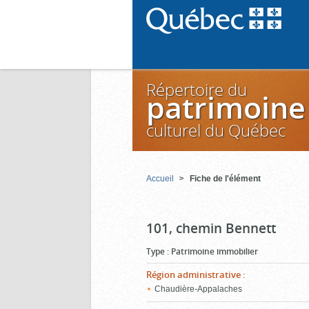
Répertoire du
patrimoine
culturel du Québec
Accueil
Fiche de l'élément
101, chemin Bennett
Type
:
Patrimoine immobilier
Région administrative
:
Chaudière-Appalaches