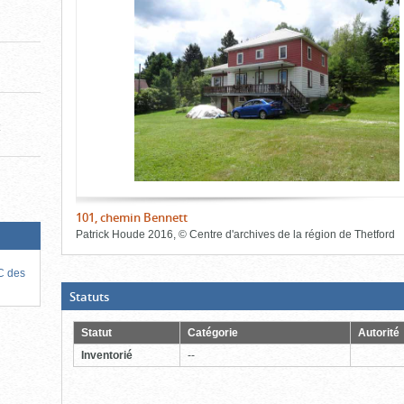
de
le
le
l'onglet
«
contenu)
contenu)
Images
»
t
101, chemin Bennett
Patrick Houde
2016
,
©
Centre d'archives de la région de Thetford
Fin
du
RC des
bloc
d'onglets
(Boite
Statuts
ouverte,
cliquer
pour
Statut
Catégorie
Autorité
fermer)
Inventorié
--