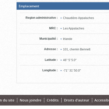
(Boite
Emplacement
ouverte,
cliquer
pour
Region administrative
:
Chaudière-Appalaches
fermer)
MRC
:
Les Appalaches
Municipalité
:
Irlande
Adresse
:
101, chemin Bennett
Latitude
:
46° 5' 5.0"
Longitude
:
-71° 31' 50.0"
n du site
Nous joindre
Crédits
Droits d'auteur
Accessibi