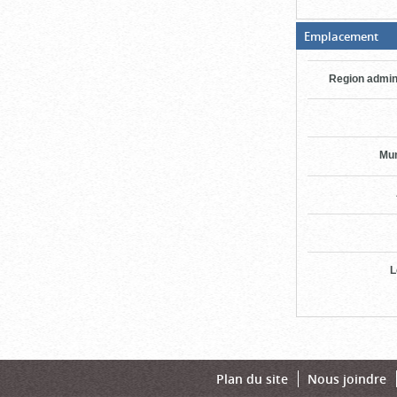
(Bo
Emplacement
ouv
cli
po
Region admin
fer
Mun
L
Plan du site
Nous joindre