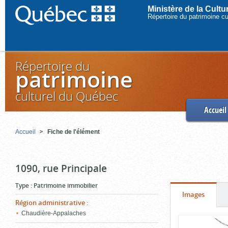
Ministère de la Cult
Répertoire du patrimoine c
Répertoire du
patrimoine
culturel du Québec
Accueil
Accueil
Fiche de l'élément
1090, rue Principale
Type
:
Patrimoine immobilier
Onglet
(cliquer
Images
Région administrative
:
pour
Chaudière-Appalaches
Contenu
voir