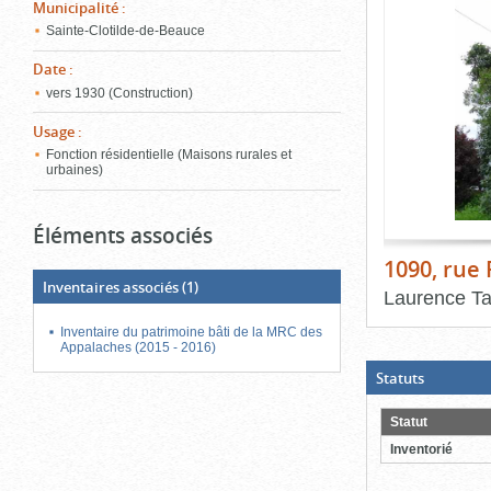
de
Municipalité
:
le
l'onglet
Sainte-Clotilde-de-Beauce
«
conten
Images
Date
:
»
vers 1930 (Construction)
Usage
:
Fonction résidentielle (Maisons rurales et
urbaines)
Éléments associés
1090, rue 
Inventaires associés
(1)
Laurence Ta
Inventaire du patrimoine bâti de la MRC des
Fin
du
Appalaches (2015 - 2016)
bloc
d'onglets
(Boite
Statuts
ouverte,
cliquer
pour
Statut
fermer)
Inventorié