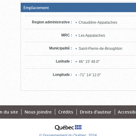
(Boite
Emplacement
ouverte,
cliquer
pour
Region administrative
:
Chaudière-Appalaches
fermer)
MRC
:
Les Appalaches
Municipalité
:
Saint-Pierre-de-Broughton
Latitude
:
46° 15' 48.0"
Longitude
:
-71° 14' 12.0"
n du site
Nous joindre
Crédits
Droits d'auteur
Accessibi
© Gouvernement du Québec, 2024