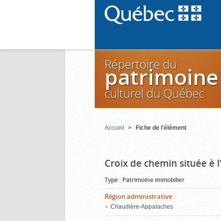
Répertoire du
patrimoine
culturel du Québec
Accueil
Fiche de l'élément
Croix de chemin située è l
Type
:
Patrimoine immobilier
Région administrative
:
Chaudière-Appalaches