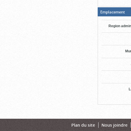
(Bo
Emplacement
ouv
cli
po
Region admin
fer
Mun
L
Plan du site
Nous joindre