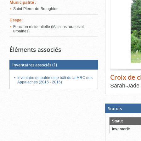
de
Municipalité
:
le
l'onglet
Saint-Pierre-de-Broughton
«
conten
Images
Usage
:
»
Fonction résidentielle (Maisons rurales et
urbaines)
Éléments associés
Inventaires associés
(1)
Croix de 
Inventaire du patrimoine bâti de la MRC des
Appalaches (2015 - 2016)
Sarah-Jade
Fin
du
bloc
d'onglets
(Boite
Statuts
ouverte,
cliquer
pour
Statut
fermer)
Inventorié