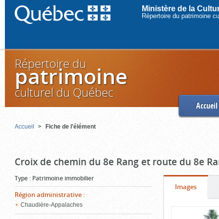
Ministère de la Cult
Répertoire du patrimoine c
Répertoire du
patrimoine
culturel du Québec
Accueil
Accueil
Fiche de l'élément
Croix de chemin du 8e Rang et route du 8e R
Type
:
Patrimoine immobilier
Onglet
(cliquer
Images
Région administrative
:
pour
Chaudière-Appalaches
Contenu
voir